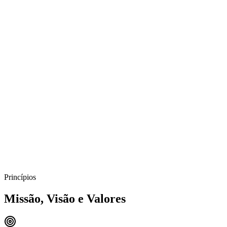
Engenharia própria com domínio em processos hídricos
Fabricação 100% nacional
Projetos sob medida para cada operação
Atendimento e logística em todo Brasil
Pós-venda técnico ativo
Princípios
Missão, Visão e Valores