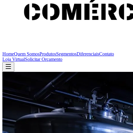
Home
Quem Somos
Produtos
Segmentos
Diferenciais
Contato
Loja Virtual
Solicitar Orçamento