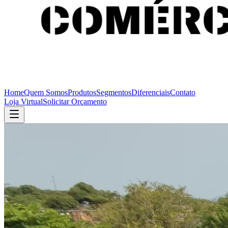
Home
Quem Somos
Produtos
Segmentos
Diferenciais
Contato
Loja Virtual
Solicitar Orçamento